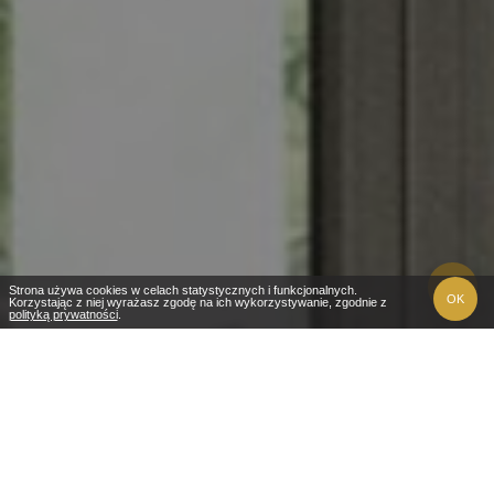
Strona używa cookies w celach statystycznych i funkcjonalnych.
OK
Korzystając z niej wyrażasz zgodę na ich wykorzystywanie, zgodnie z
polityką prywatności
.