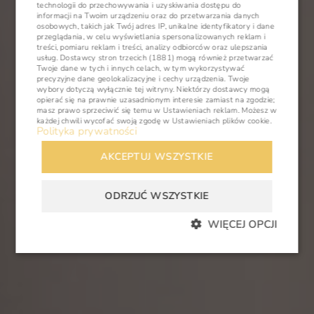
technologii do przechowywania i uzyskiwania dostępu do
POLISH
informacji na Twoim urządzeniu oraz do przetwarzania danych
osobowych, takich jak Twój adres IP, unikalne identyfikatory i dane
ENGLISH
przeglądania, w celu wyświetlania spersonalizowanych reklam i
treści, pomiaru reklam i treści, analizy odbiorców oraz ulepszania
usług.
Dostawcy stron trzecich (1881)
mogą również przetwarzać
GERMAN
Twoje dane w tych i innych celach, w tym wykorzystywać
precyzyjne dane geolokalizacyjne i cechy urządzenia. Twoje
CZECH
wybory dotyczą wyłącznie tej witryny. Niektórzy dostawcy mogą
opierać się na prawnie uzasadnionym interesie zamiast na zgodzie;
masz prawo sprzeciwić się temu w
Ustawieniach reklam
. Możesz w
każdej chwili wycofać swoją zgodę w
Ustawieniach plików cookie
.
Polityka prywatności
AKCEPTUJ WSZYSTKIE
ODRZUĆ WSZYSTKIE
WIĘCEJ OPCJI