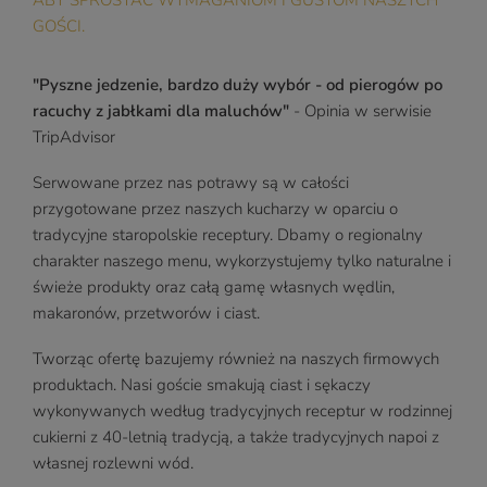
ABY SPROSTAĆ WYMAGANIOM I GUSTOM NASZYCH
GOŚCI.
"Pyszne jedzenie, bardzo duży wybór - od pierogów po
racuchy z jabłkami dla maluchów"
- Opinia w serwisie
TripAdvisor
Serwowane przez nas potrawy są w całości
przygotowane przez naszych kucharzy w oparciu o
tradycyjne staropolskie receptury. Dbamy o regionalny
charakter naszego menu, wykorzystujemy tylko naturalne i
świeże produkty oraz całą gamę własnych wędlin,
makaronów, przetworów i ciast.
Tworząc ofertę bazujemy również na naszych firmowych
produktach. Nasi goście smakują ciast i sękaczy
wykonywanych według tradycyjnych receptur w rodzinnej
cukierni z 40-letnią tradycją, a także tradycyjnych napoi z
własnej rozlewni wód.