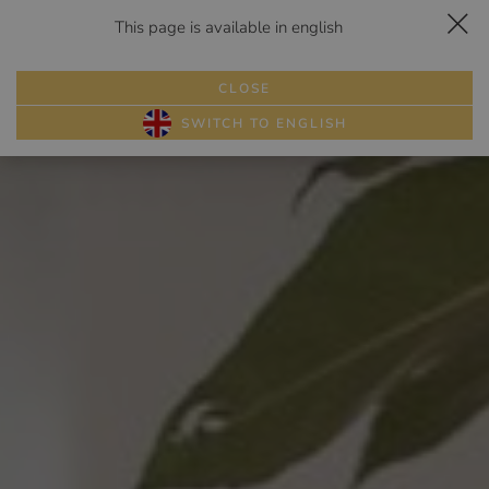
This page is available in english
Dojazd
Zadzwoń
Rezerwuj
Menu
HELENA
CLOSE
PAKIETY
SWITCH TO ENGLISH
POKOJE
ATRAKCJE
GALERIA
RESTAURACJA
WESELA
SZKOŁY
PRZYJĘCIA
BIZNES
OPINIE
KONTAKT