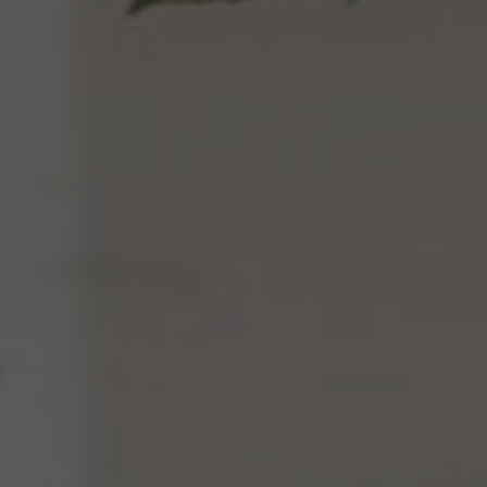
PL
EN
DE
REZERWACJA