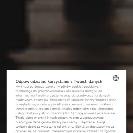
Odpowiedzialne korzystanie z Twoich danych
My i nasi partnerzy używamy plików cookie i podobnych
technologii do przechowywania i uzyskiwania dostępu do
POLISH
informacji na Twoim urządzeniu oraz do przetwarzania danych
osobowych, takich jak Twój adres IP, unikalne identyfikatory i dane
ENGLISH
przeglądania, w celu wyświetlania spersonalizowanych reklam i
treści, pomiaru reklam i treści, analizy odbiorców oraz ulepszania
usług.
Dostawcy stron trzecich (1881)
mogą również przetwarzać
GERMAN
Twoje dane w tych i innych celach, w tym wykorzystywać
precyzyjne dane geolokalizacyjne i cechy urządzenia. Twoje
CZECH
wybory dotyczą wyłącznie tej witryny. Niektórzy dostawcy mogą
opierać się na prawnie uzasadnionym interesie zamiast na zgodzie;