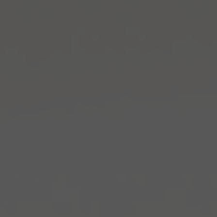
PL
EN
DE
REZERWACJA