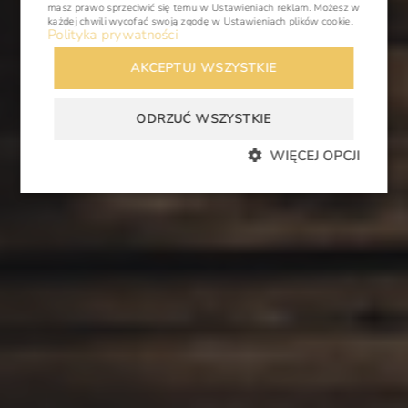
masz prawo sprzeciwić się temu w
Ustawieniach reklam
. Możesz w
każdej chwili wycofać swoją zgodę w
Ustawieniach plików cookie
.
Polityka prywatności
AKCEPTUJ WSZYSTKIE
ODRZUĆ WSZYSTKIE
WIĘCEJ OPCJI