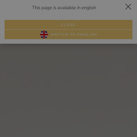
This page is available in english
Dojazd
Zadzwoń
Rezerwuj
Menu
HELENA
CLOSE
PAKIETY
SWITCH TO ENGLISH
POKOJE
ATRAKCJE
GALERIA
RESTAURACJA
WESELA
SZKOŁY
PRZYJĘCIA
BIZNES
OPINIE
KONTAKT