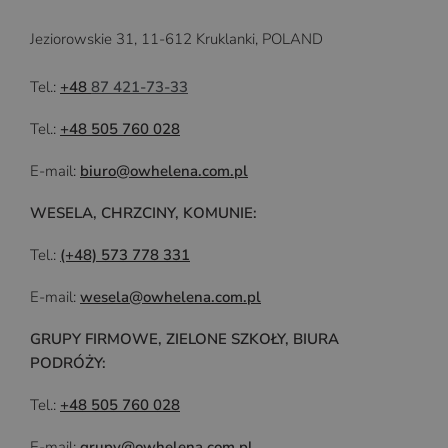
Jeziorowskie 31, 11-612 Kruklanki, POLAND
Tel.:
+48
87 421-73-33
Tel.:
+48 505 760 028
E-mail:
biuro@owhelena.com.pl
WESELA, CHRZCINY, KOMUNIE:
Tel.:
(+48) 573 778 331
E-mail:
wesela@owhelena.com.pl
GRUPY FIRMOWE, ZIELONE SZKOŁY, BIURA
PODRÓŻY:
Tel.:
+48 505 760 028
E-mail:
grupy@owhelena.com.pl