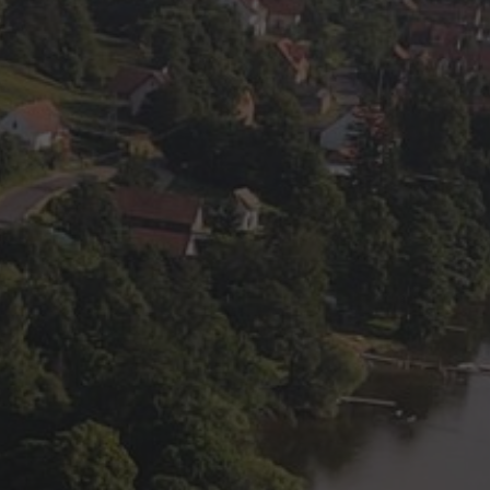
PL
EN
DE
REZERWACJA