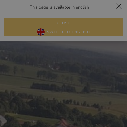
This page is available in english
Dojazd
Zadzwoń
Rezerwuj
Menu
HELENA
CLOSE
PAKIETY
SWITCH TO ENGLISH
POKOJE
ATRAKCJE
GALERIA
RESTAURACJA
WESELA
SZKOŁY
PRZYJĘCIA
BIZNES
OPINIE
KONTAKT