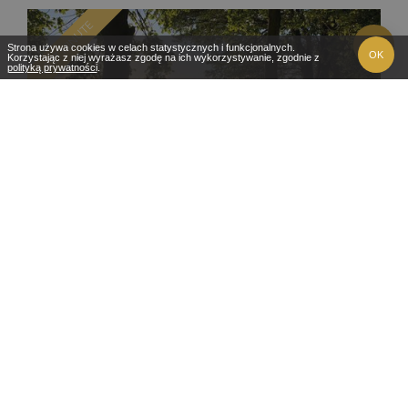
LAST MINUTE
Strona używa cookies w celach statystycznych i funkcjonalnych.
OK
Korzystając z niej wyrażasz zgodę na ich wykorzystywanie, zgodnie z
polityką prywatności
.
WAKACJE Z DZIEĆMI NA MAZURACH
6-22 dni