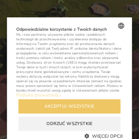
Odpowiedzialne korzystanie z Twoich danych
My i nasi partnerzy używamy plików cookie i podobnych
technologii do przechowywania i uzyskiwania dostępu do
POLISH
informacji na Twoim urządzeniu oraz do przetwarzania danych
osobowych, takich jak Twój adres IP, unikalne identyfikatory i dane
ENGLISH
przeglądania, w celu wyświetlania spersonalizowanych reklam i
treści, pomiaru reklam i treści, analizy odbiorców oraz ulepszania
usług.
Dostawcy stron trzecich (1881)
mogą również przetwarzać
GERMAN
Twoje dane w tych i innych celach, w tym wykorzystywać
precyzyjne dane geolokalizacyjne i cechy urządzenia. Twoje
CZECH
wybory dotyczą wyłącznie tej witryny. Niektórzy dostawcy mogą
opierać się na prawnie uzasadnionym interesie zamiast na zgodzie;
masz prawo sprzeciwić się temu w
Ustawieniach reklam
. Możesz w
każdej chwili wycofać swoją zgodę w
Ustawieniach plików cookie
.
Polityka prywatności
AKCEPTUJ WSZYSTKIE
ODRZUĆ WSZYSTKIE
WIĘCEJ OPCJI