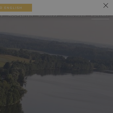
HE INFORMATIONEN
+48 505 760 028
PL
EN
DE
O ENGLISH
HE
HOCHZEITEN
BUSINESS
MEINUNGEN
KONTAKT
PLANEN SIE
IHREN
AUFENTHALT