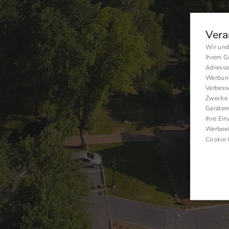
Vera
Wir und
Ihrem G
Adresse
Werbung
Verbess
Zwecke 
Geräteme
Ihre Ein
Werbeei
Cookie-