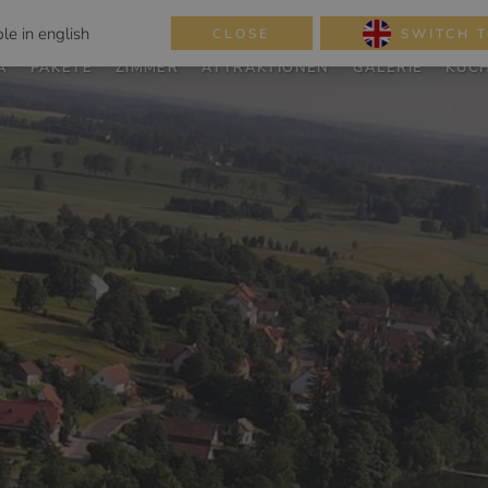
NÜTZLIC
le in english
CLOSE
SWITCH T
A
PAKETE
ZIMMER
ATTRAKTIONEN
GALERIE
KÜC