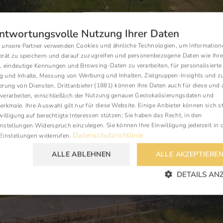
ntwortungsvolle Nutzung Ihrer Daten
 unsere Partner verwenden Cookies und ähnliche Technologien, um Information
P
erät zu speichern und darauf zuzugreifen und personenbezogene Daten wie Ihre
, eindeutige Kennungen und Browsing-Daten zu verarbeiten, für personalisierte
E
 und Inhalte, Messung von Werbung und Inhalten, Zielgruppen-Insights und z
erung von Diensten.
Drittanbieter (1881)
können Ihre Daten auch für diese und 
G
verarbeiten, einschließlich der Nutzung genauer Geolokalisierungsdaten und
C
rkmale. Ihre Auswahl gilt nur für diese Website. Einige Anbieter können sich st
willigung auf berechtigte Interessen stützen; Sie haben das Recht, in den
nstellungen
Widerspruch einzulegen. Sie können Ihre Einwilligung jederzeit in 
Datenschutzrichtlinie
Einstellungen
widerrufen.
ALLE ABLEHNEN
ALLE AKZEPTIERE
DETAILS AN