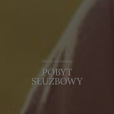
Oferta dla biznesu
POBYT
SŁUŻBOWY