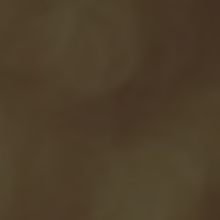
PL
EN
DE
REZERWACJA