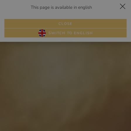
This page is available in english
Dojazd
Zadzwoń
Rezerwuj
Menu
HELENA
CLOSE
PAKIETY
SWITCH TO ENGLISH
POKOJE
ATRAKCJE
GALERIA
RESTAURACJA
WESELA
SZKOŁY
PRZYJĘCIA
BIZNES
OPINIE
KONTAKT