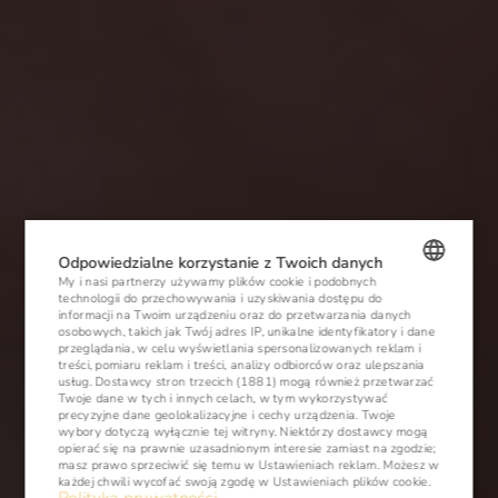
Odpowiedzialne korzystanie z Twoich danych
My i nasi partnerzy używamy plików cookie i podobnych
technologii do przechowywania i uzyskiwania dostępu do
POLISH
informacji na Twoim urządzeniu oraz do przetwarzania danych
osobowych, takich jak Twój adres IP, unikalne identyfikatory i dane
ENGLISH
przeglądania, w celu wyświetlania spersonalizowanych reklam i
treści, pomiaru reklam i treści, analizy odbiorców oraz ulepszania
usług.
Dostawcy stron trzecich (1881)
mogą również przetwarzać
GERMAN
Twoje dane w tych i innych celach, w tym wykorzystywać
precyzyjne dane geolokalizacyjne i cechy urządzenia. Twoje
CZECH
wybory dotyczą wyłącznie tej witryny. Niektórzy dostawcy mogą
opierać się na prawnie uzasadnionym interesie zamiast na zgodzie;
masz prawo sprzeciwić się temu w
Ustawieniach reklam
. Możesz w
każdej chwili wycofać swoją zgodę w
Ustawieniach plików cookie
.
Polityka prywatności