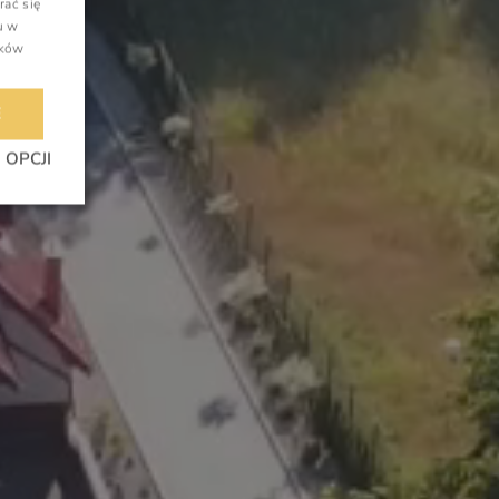
rać się
u w
ików
E
 OPCJI