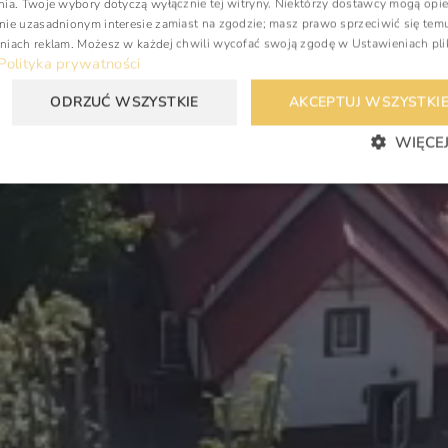
nia. Twoje wybory dotyczą wyłącznie tej witryny. Niektórzy dostawcy mogą opie
nie uzasadnionym interesie zamiast na zgodzie; masz prawo sprzeciwić się tem
niach reklam
. Możesz w każdej chwili wycofać swoją zgodę w
Ustawieniach pl
Polityka prywatności
ODRZUĆ WSZYSTKIE
AKCEPTUJ WSZYSTKI
WIĘCEJ