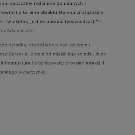
niu zaliczamy rodzinnie do udanych i
równo na terenie obiektu Helena znaleźliśmy
ak i w okolicy jest co porobić (pozwiedzać)." -
TripAdvisor.com
go ośrodka, bezpośrednio nad jeziorem i
czy Boreckiej, z dala od miejskiego zgiełku, dużo
 infrastruktura i zróżnicowany program atrakcji i
konałego wypoczynku.