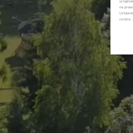
urządze
na praw
Ustawie
cookie
.