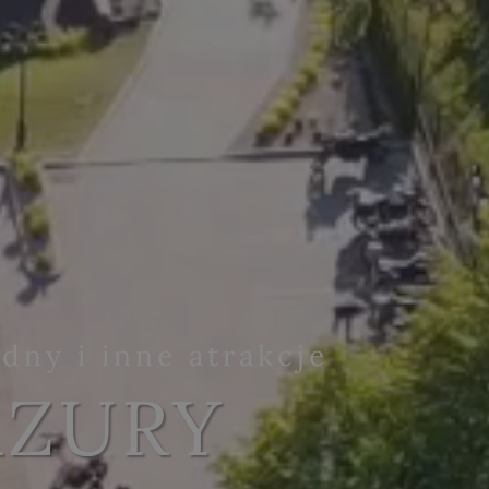
dny i inne atrakcje
AZURY