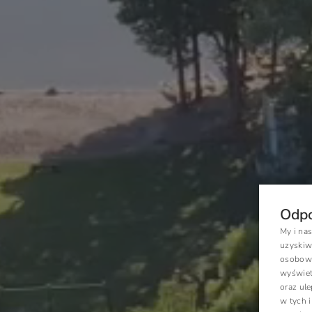
Odpo
My i na
uzyskiw
osobowyc
wyświetl
oraz ul
w tych 