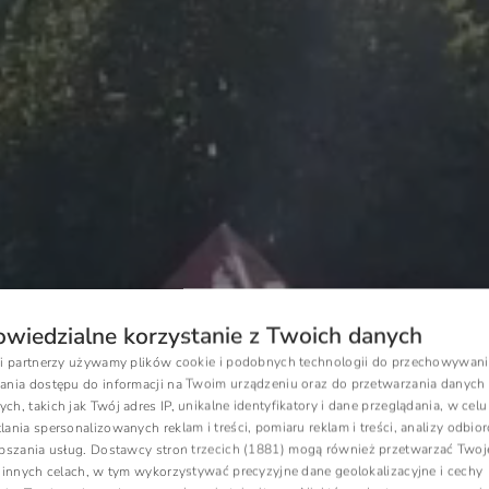
wiedzialne korzystanie z Twoich danych
si partnerzy używamy plików cookie i podobnych technologii do przechowywani
P
ania dostępu do informacji na Twoim urządzeniu oraz do przetwarzania danych
h, takich jak Twój adres IP, unikalne identyfikatory i dane przeglądania, w celu
E
ania spersonalizowanych reklam i treści, pomiaru reklam i treści, analizy odbio
epszania usług.
Dostawcy stron trzecich (1881)
mogą również przetwarzać Twoj
G
i innych celach, w tym wykorzystywać precyzyjne dane geolokalizacyjne i cechy
C