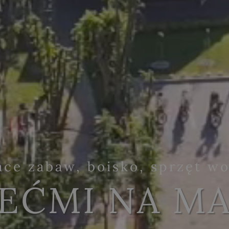
ace zabaw, boisko, sprzęt wo
IEĆMI NA M