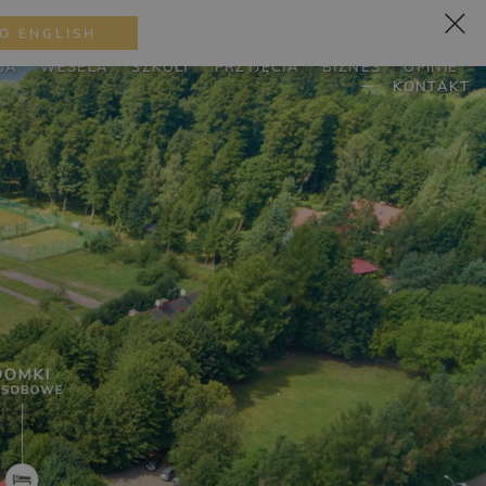
DATNE INFORMACJE
+48 505 760 028
PL
EN
DE
O ENGLISH
JA
WESELA
SZKOŁY
PRZYJĘCIA
BIZNES
OPINIE
KONTAKT
ZAPLANUJ POBYT