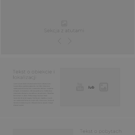
PL
EN
DE
REZERWACJA