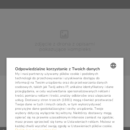
Odpowiedzialne korzystanie z Twoich danych
My i nasi partnerzy używamy plików cookie i podobnych
technologii do przechowywania i uzyskiwania dostępu do
POLISH
informacji na Twoim urządzeniu oraz do przetwarzania danych
osobowych, takich jak Twój adres IP, unikalne identyfikatory i dane
ENGLISH
przeglądania, w celu wyświetlania spersonalizowanych reklam i
treści, pomiaru reklam i treści, analizy odbiorców oraz ulepszania
usług.
Dostawcy stron trzecich (1881)
mogą również przetwarzać
GERMAN
Twoje dane w tych i innych celach, w tym wykorzystywać
precyzyjne dane geolokalizacyjne i cechy urządzenia. Twoje
CZECH
wybory dotyczą wyłącznie tej witryny. Niektórzy dostawcy mogą
opierać się na prawnie uzasadnionym interesie zamiast na zgodzie;
masz prawo sprzeciwić się temu w
Ustawieniach reklam
. Możesz w
każdej chwili wycofać swoją zgodę w
Ustawieniach plików cookie
.