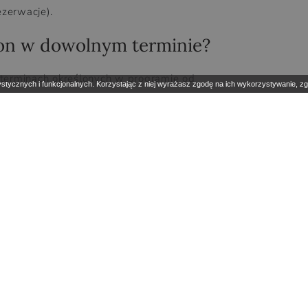
ezerwacje).
on w dowolnym terminie?
w terminach określonych w programie od
stycznych i funkcjonalnych. Korzystając z niej wyrażasz zgodę na ich wykorzystywanie, z
ć innej osobie?
a go wygenerowała i nie może być
 osoby trzecie.
na gotówkę lub użyć do zapłaty zali
kę i nie może zostać wykorzystany do
agiczny, jesienny weekend w Ośrodk