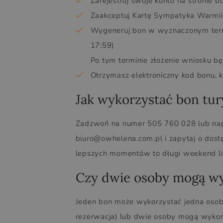
Zarejestruj swoje konto na stronie 
Zaakceptuj Kartę Sympatyka Warmii
Wygeneruj bon w wyznaczonym termi
17:59)
Po tym terminie złożenie wniosku b
Otrzymasz elektroniczny kod bonu, k
Jak wykorzystać bon tu
Zadzwoń na numer 505 760 028 lub nap
biuro@owhelena.com.pl i zapytaj o dos
lepszych momentów to długi weekend li
Czy dwie osoby mogą wy
Jeden bon może wykorzystać jedna osoba
rezerwacja) lub dwie osoby mogą wykor