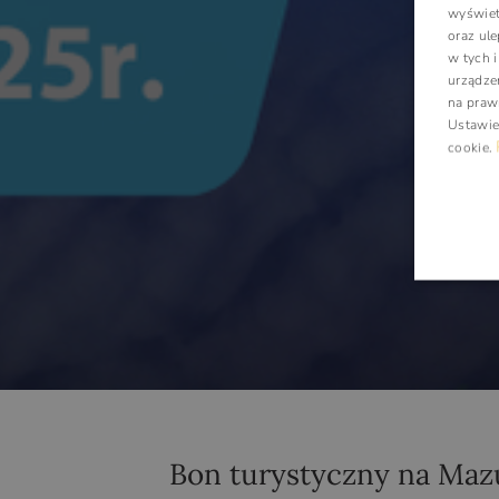
wyświetl
oraz ul
w tych 
urządze
na praw
Ustawie
cookie
.
Bon turystyczny na Mazu