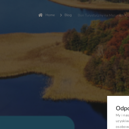
Home
Blog
Bon Turystyczny na Mazurach Kr
Odpo
My i na
uzyskiw
osobowyc