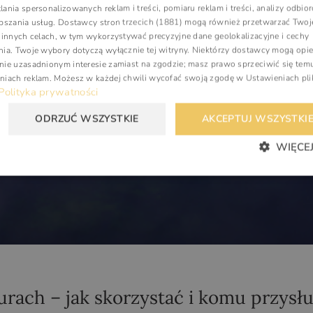
ania spersonalizowanych reklam i treści, pomiaru reklam i treści, analizy odbio
epszania usług.
Dostawcy stron trzecich (1881)
mogą również przetwarzać Twoj
G
i innych celach, w tym wykorzystywać precyzyjne dane geolokalizacyjne i cechy
C
nia. Twoje wybory dotyczą wyłącznie tej witryny. Niektórzy dostawcy mogą opie
nie uzasadnionym interesie zamiast na zgodzie; masz prawo sprzeciwić się tem
niach reklam
. Możesz w każdej chwili wycofać swoją zgodę w
Ustawieniach pl
Polityka prywatności
ODRZUĆ WSZYSTKIE
AKCEPTUJ WSZYSTKI
WIĘCEJ
rach – jak skorzystać i komu przysł