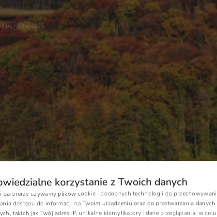
ok po Kroku 2025r.
wiedzialne korzystanie z Twoich danych
si partnerzy używamy plików cookie i podobnych technologii do przechowywani
P
ania dostępu do informacji na Twoim urządzeniu oraz do przetwarzania danych
h, takich jak Twój adres IP, unikalne identyfikatory i dane przeglądania, w celu
E