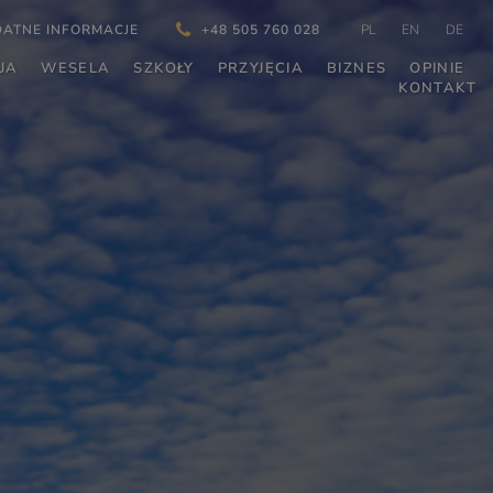
DATNE INFORMACJE
+48 505 760 028
PL
EN
DE
JA
WESELA
SZKOŁY
PRZYJĘCIA
BIZNES
OPINIE
KONTAKT
ZAPLANUJ POBYT