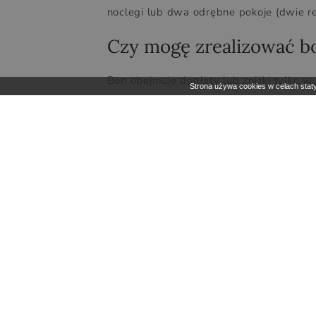
noclegi lub dwa odrębne pokoje (dwie r
Czy mogę zrealizować b
Bon obejmuje dopłaty lub zniżki tylko 
Strona używa cookies w celach staty
1 października do 15 grudnia 2025r.
Czy bon można przekaza
Nie, bon jest przypisany do osoby, któr
przekazany, odsprzedany ani użyty przez
Czy bon można wymienić 
Nie, bon nie podlega wymianie na gotów
opłacenia zaliczki.
Skorzystaj z bonu na m