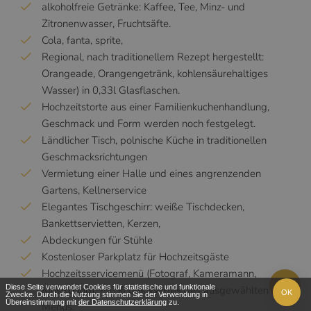
alkoholfreie Getränke: Kaffee, Tee, Minz- und
Zitronenwasser, Fruchtsäfte.
Cola, fanta, sprite,
Regional, nach traditionellem Rezept hergestellt:
Orangeade, Orangengetränk, kohlensäurehaltiges
Wasser) in 0,33l Glasflaschen.
Hochzeitstorte aus einer Familienkuchenhandlung,
Geschmack und Form werden noch festgelegt.
Ländlicher Tisch, polnische Küche in traditionellen
Geschmacksrichtungen
Vermietung einer Halle und eines angrenzenden
Gartens, Kellnerservice
Elegantes Tischgeschirr: weiße Tischdecken,
Bankettservietten, Kerzen,
Abdeckungen für Stühle
Kostenloser Parkplatz für Hochzeitsgäste
Hochzeitsservicemenü (Fotograf, Kameramann,
Diese Seite verwendet Cookies für statistische und funktionale
Musikband): -30% des Wertes des ausgewählten
OK
Zwecke. Durch die Nutzung stimmen Sie der Verwendung in
Übereinstimmung mit
der Datenschutzerklärung
zu.
Menüs.